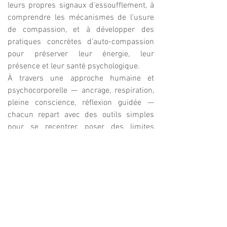
leurs propres signaux d’essoufflement, à
comprendre les mécanismes de l’usure
de compassion, et à développer des
pratiques concrètes d’auto-compassion
pour préserver leur énergie, leur
présence et leur santé psychologique.
À travers une approche humaine et
psychocorporelle — ancrage, respiration,
pleine conscience, réflexion guidée —
chacun repart avec des outils simples
pour se recentrer, poser des limites
saines et cultiver un mieux-être durable.
Durée 3h: 500$+tx en virtuel
600$+tx en présentiel
ACCOMPAGNER ET COMPRENDRE