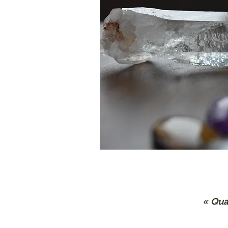
« Qua