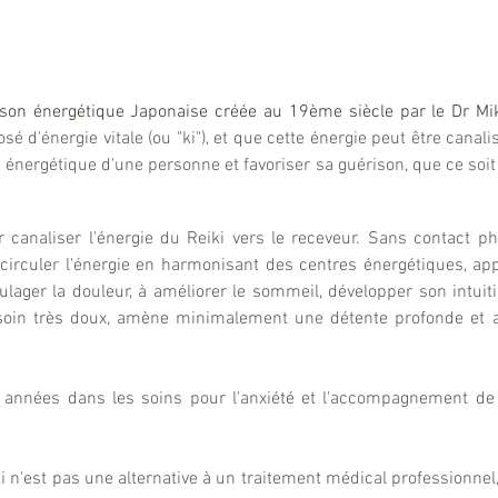
son énergétique Japonaise créée au 19ème siècle par le Dr Mi
osé d'énergie vitale (ou "ki"), et que cette énergie peut être cana
re énergétique d'une pe
rsonne et favoriser sa guérison, que ce soi
r canaliser l'énergie du Reiki vers le receveur. Sans contact 
circuler l'énergie en harmonisant des centres énergétiques, ap
ulager la douleur, à améliorer le sommeil, développer son intuitio
 soin très doux, amène minimalement une détente profonde et ap
 années dans les soins pour l'anxiété et l'accompagnement de 
ki n'est pas une alternative à un traitement médical professionnel